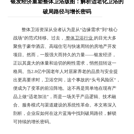
银发经济重塑整体卫浴版图：解析适老化卫浴的
破局路径与增长密码
整体卫浴资深从业者认为是
从
“
边缘需求
”
到
“
核心
战场
”
的范式转移
。
过去，
整体卫浴行业
的目光大多
聚焦于豪华酒店、高端住宅与快速周转的房地产开发
项目。然而，一股强大而持久的力量
——
银发经济，
正以其庞大的体量和迫切的刚性需求，悄然扭转这一
格局。当
2.8
亿中国老年人对居家养老的品质与安全提
出更高要求时，卫浴空间，这个事故的
“
头号风险区
”
，
便成为了变革的前沿阵地。这不再是简单地在现有产
品上做
“
适老加法
”
，而是一场关乎产品逻辑、技术融
合、服务模式与渠道建设的系统性革命。本文将深入
剖析，企业应如何在这片蓝海中找到破局路径，解锁
可持续的增长密码。