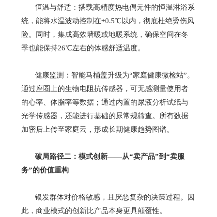
恒温与舒适：搭载高精度热电偶元件的恒温淋浴系
统，能将水温波动控制在
±0.5℃
以内，彻底杜绝烫伤风
险。同时，集成高效墙暖或地暖系统，确保空间在冬
季也能保持
26℃
左右的体感舒适温度。
健康监测：智能马桶盖升级为
“
家庭健康微检站
”
。
通过座圈上的生物电阻抗传感器，可无感测量使用者
的心率、体脂率等数据；通过内置的尿液分析试纸与
光学传感器，还能进行基础的尿常规筛查。所有数据
加密后上传至家庭云，形成长期健康趋势图谱。
破局路径二：模式创新
——
从
“
卖产品
”
到
“
卖服
务
”
的价值重构
银发群体对价格敏感，且厌恶复杂的决策过程。因
此，商业模式的创新比产品本身更具颠覆性。