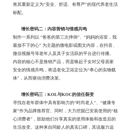
将其重新定义为
“
安全、舒适、有尊严
”
的现代养老生活
标配。
增长密码二：内容营销与情感共鸣
制作一系列以
“
爸爸的第三次摔倒
”
、
“
妈妈的浴室，我
最放不下的心
”
为主题的微电影或图文内容，在抖音、
微信视频号等老年人及其子女活跃的平台进行传播。
内容的核心不是推销产品，而是唤起子女对父母居家
安全的情感共鸣，将适老化卫浴定位为
“
孝心的实物载
体
”
，从而驱动消费决策。
增长密码三：
KOL
与
KOC
的信任裂变
寻找在老年群体中具有影响力的
“
时尚老人
”
、
“
健康专
家
”
作为品牌推荐官。同时，大力挖掘已安装使用的
“
核
心消费者
”
，鼓励他们分享真实的使用体验和改造后的
生活改变。这种来自同龄人的真实口碑，其说服力远