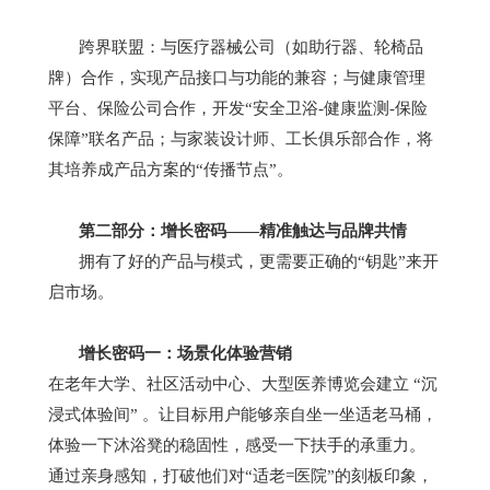
跨界联盟：与医疗器械公司（如助行器、轮椅品
牌）合作，实现产品接口与功能的兼容；与健康管理
平台、保险公司合作，开发
“
安全卫浴
-
健康监测
-
保险
保障
”
联名产品；与家装设计师、工长俱乐部合作，将
其培养成产品方案的
“
传播节点
”
。
第二部分：增长密码
——
精准触达与品牌共情
拥有了好的产品与模式，更需要正确的
“
钥匙
”
来开
启市场。
增长密码一：场景化体验营销
在老年大学、社区活动中心、大型医养博览会建立
“
沉
浸式体验间
”
。让目标用户能够亲自坐一坐适老马桶，
体验一下沐浴凳的稳固性，感受一下扶手的承重力。
通过亲身感知，打破他们对
“
适老
=
医院
”
的刻板印象，