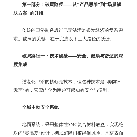
第一部分：破局路径
——
从
“
产品思维
”
到
“
场景解
决方案
”
的升维
传统的卫浴制造思维已无法满足银发经济的复杂需
求。破局的关键，在于完成以下三大路径的跃迁
。
破局路径一：技术破壁
——
安全、健康与舒适的深
度集成
适老化卫浴的核心是技术，但这种技术是
“
润物细
无声
”
的，它应内化为用户可感知的安全与便利。
全域主动安全系统：
地面系统：采用整体性
SMC
复合材料底盘，实现绝
对的
“
零高差
”
设计，彻底消除门槛绊倒风险。地材表面